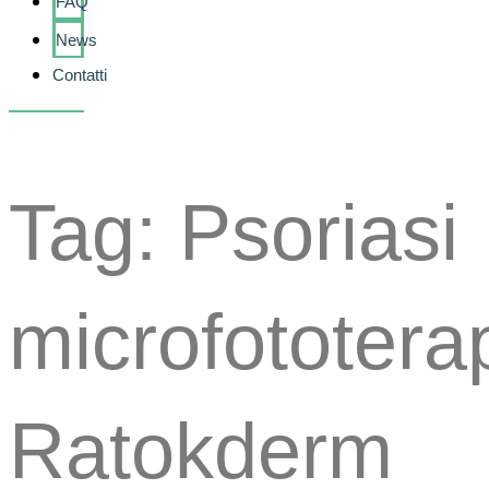
FAQ
News
Contatti
Tag: Psoriasi
microfototera
Ratokderm