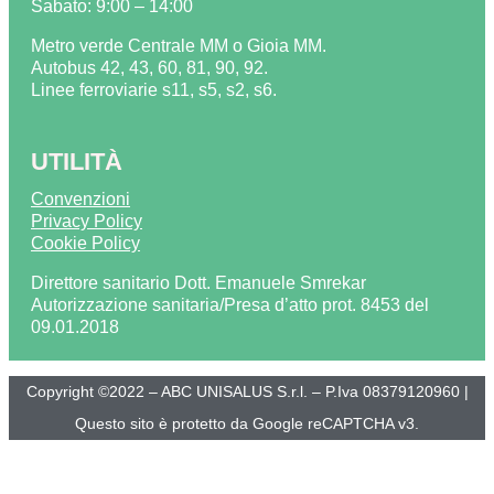
Sabato: 9:00 – 14:00
Metro verde Centrale MM o Gioia MM.
Autobus 42, 43, 60, 81, 90, 92.
Linee ferroviarie s11, s5, s2, s6.
UTILITÀ
Convenzioni
Privacy Policy
Cookie Policy
Direttore sanitario Dott. Emanuele Smrekar
Autorizzazione sanitaria/Presa d’atto prot. 8453 del
09.01.2018
Copyright ©2022 – ABC UNISALUS S.r.l. – P.Iva 08379120960 |
Questo sito è protetto da Google reCAPTCHA v3.