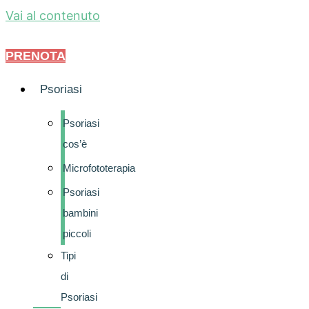
Vai al contenuto
PRENOTA
Psoriasi
Psoriasi
cos’è
Microfototerapia
Psoriasi
bambini
piccoli
Tipi
di
Psoriasi