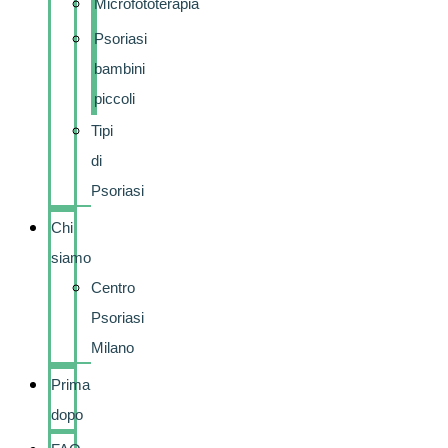
Microfototerapia
Psoriasi
bambini
piccoli
Tipi
di
Psoriasi
Chi
siamo
Centro
Psoriasi
Milano
Prima
dopo